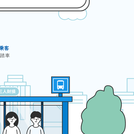
乘客
腳踏車