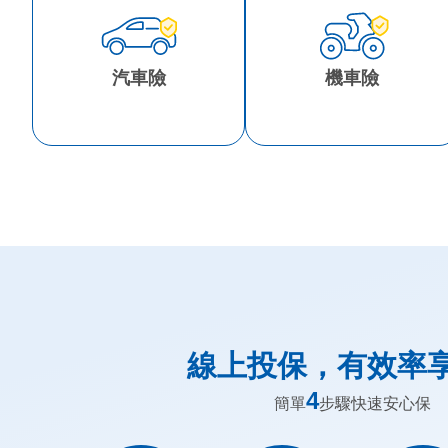
汽車險
機車險
線上投保，有效率
4
簡單
步驟快速安心保