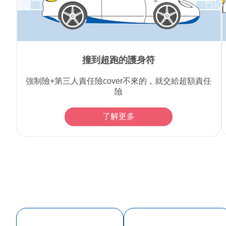
撞到超跑的護身符
強制險+第三人責任險cover不來的，就交給超額責任
險
了解更多