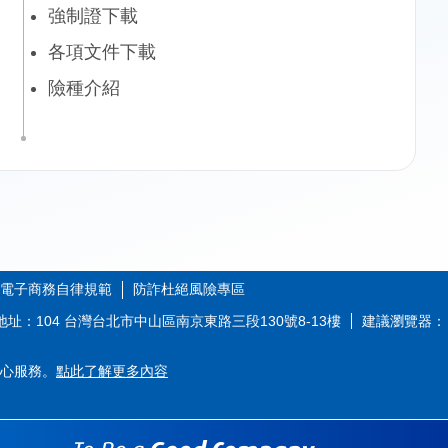
強制證下載
各項文件下載
險種介紹
電子商務自律規範
防詐杜絕風險專區
地址：104 台灣台北市中山區南京東路三段130號8-13樓
建議瀏覽器：
心服務。
點此了解更多內容